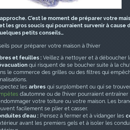
r approche. C’est le moment de pré
parer votre maiso
 et les gros soucis qui pourraient survenir à cause 
quelques petits conseils…
eils pour préparer votre maison à l’hiver
bres et feuilles :
Veillez à nettoyer et à déboucher 
évacuation
qui risquent de se boucher suite à la chute
ns le commerce des grilles ou des filtres qui empêche
nalisations.
spectez les
arbres
qui surplombent ou qui se trouve
mpêtes
d’automne ou de l’hiver pourraient entraîner
endommager votre toiture ou votre maison. Les bra
uvent facilement se plier et casser.
nduites d’eau :
Pensez à fermer et à vidanger les
c
extérieur avant les premiers gels et à isoler les condui