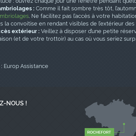
tuce :
ouvrez chaque jour une fenêtre pendant quelques
mbriolages :
Comme il fait sombre très tôt, l’automn
mbriolages
. Ne facilitez pas l’accès à votre habitat
s la convoitise en rendant visibles de l’extérieur des
cès extérieur :
Veillez à disposer d’une petite rése
ison (et de votre trottoir) au cas où vous seriez surp
 : Europ Assistance
Z-NOUS !