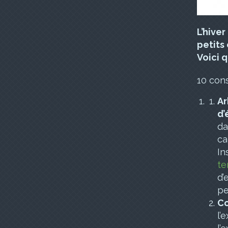
L’hive
petits
Voici 
10 cons
Ar
d’
da
ca
In
te
d’
pe
Co
l’