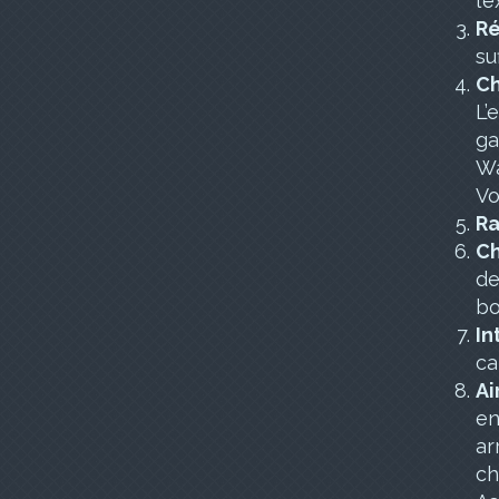
l’e
Ré
su
Ch
L’
ga
Wa
Vo
Ra
Ch
de
bo
In
ca
Air
en
ar
ch