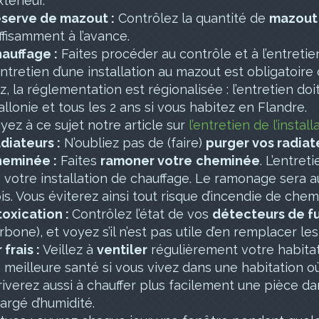
xtérieur.
serve de mazout :
Contrôlez la quantité de
mazout
ffisamment à l’avance.
auffage :
Faites procéder au contrôle et à l’entretie
entretien d’une installation au
mazout
est obligatoire 
z
, la réglementation est régionalisée : l’entretien doi
llonie et tous les 2 ans si vous habitez en Flandre.
yez à ce sujet notre article sur
l’entretien de l’instal
diateurs :
N’oubliez pas de (faire)
purger vos
radiat
eminée :
Faites
ramoner votre
cheminée
. L’entret
 votre installation de chauffage. Le ramonage sera a
is. Vous éviterez ainsi tout risque d’incendie de chemi
toxication :
Contrôlez l’état de vos
détecteurs de 
rbone), et voyez s’il n’est pas utile d’en remplacer les
 frais :
Veillez à
ventiler
régulièrement votre habitat
 meilleure santé si vous vivez dans une habitation où
riverez aussi à chauffer plus facilement une pièce dan
argé d’humidité.