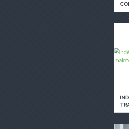
CO
IN
TRA