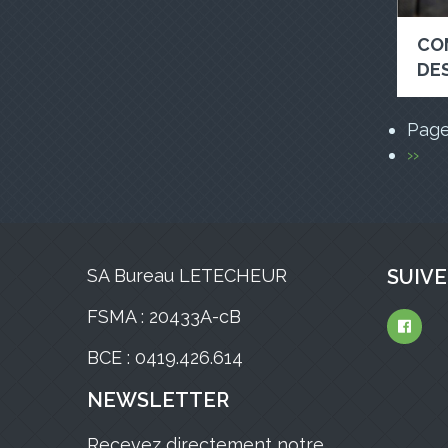
CO
DES
PAGI
Pag
Pag
››
suiv
SA Bureau LETECHEUR
SUIVE
FSMA : 20433A-cB
BCE : 0419.426.614
NEWSLETTER
Recevez directement notre