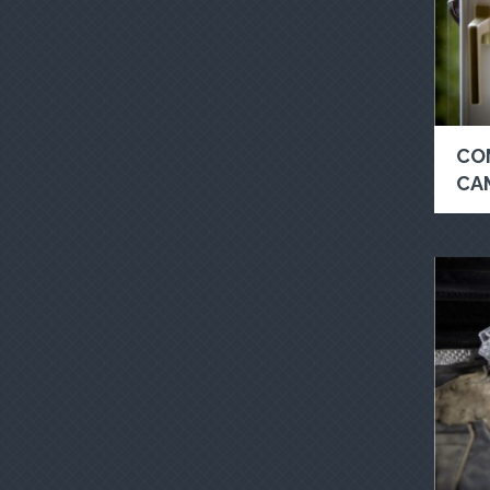
CO
CA