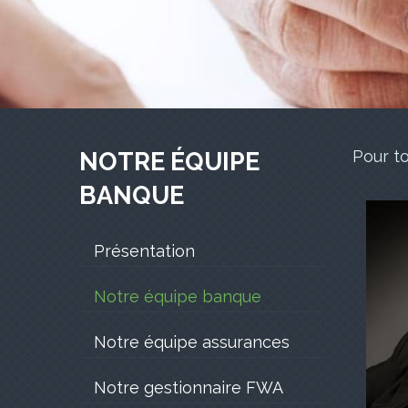
Pour t
NOTRE ÉQUIPE
BANQUE
NOTRE
Présentation
ÉQUIPE
Notre équipe banque
BANQUE
Notre équipe assurances
Notre gestionnaire FWA