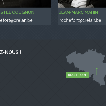
ISTEL COUGNON
JEAN-MARC MAHIN
efort@crelan.be
rochefort@crelan.be
Z-NOUS !