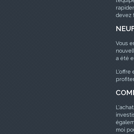
l'équip
rapidem
devez 
NEUF
Vous e
nouvell
a été e
L'offre
profite
COMM
L'achat
invest
égalem
moi pou