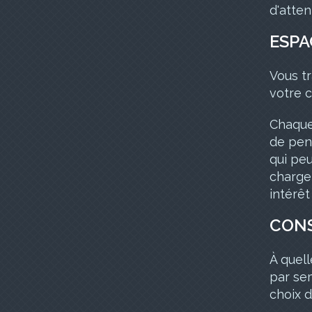
d'atten
ESPA
Vous tr
votre c
Chaque 
de pens
qui pe
charge 
intérêt
CON
À quell
par se
choix d