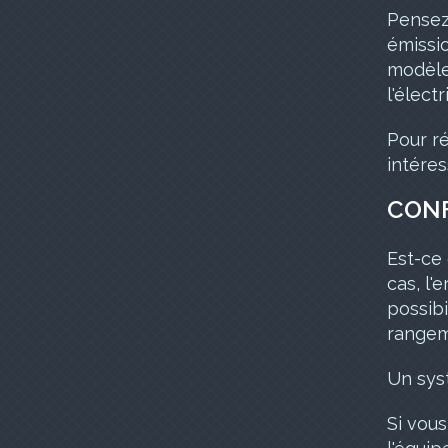
Pensez 
émissio
modèle
l'élect
Pour r
intéres
CONF
Est-ce
cas, l'
possibi
rangem
Un sys
Si vous