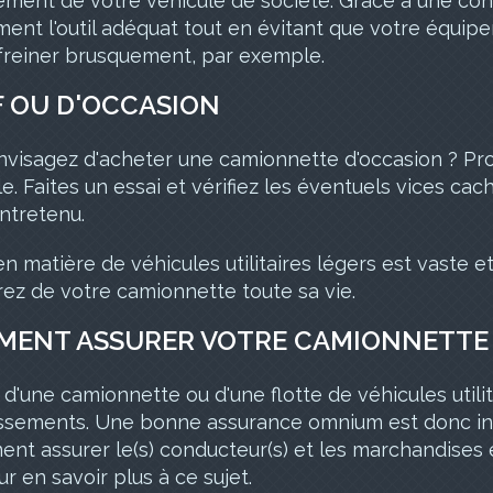
ement de votre véhicule de société. Grâce à une con
ent l'outil adéquat tout en évitant que votre équipe
freiner brusquement, par exemple.
 OU D'OCCASION
nvisagez d'acheter une camionnette d'occasion ? P
e. Faites un essai et vérifiez les éventuels vices 
ntretenu.
 en matière de véhicules utilitaires légers est vaste et
rez de votre camionnette toute sa vie.
ENT ASSURER VOTRE CAMIONNETTE 
 d'une camionnette ou d'une flotte de véhicules utili
issements. Une bonne assurance omnium est donc in
ent assurer le(s) conducteur(s) et les marchandises
r en savoir plus à ce sujet.