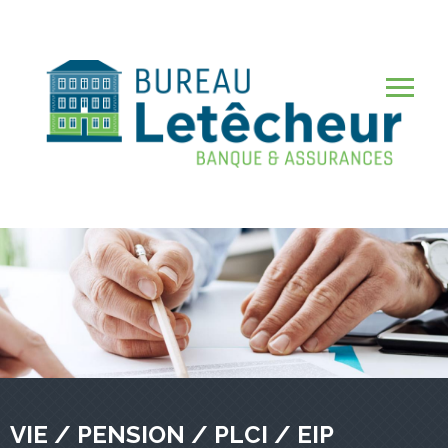
Aller
au
contenu
Me
principal
VIE / PENSION / PLCI / EIP